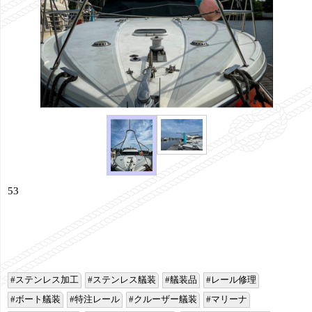
53
ステンレス加工
ステンレス艤装
艤装品
レール修理
ボート艤装
特注レール
クルーザー艤装
マリーナ