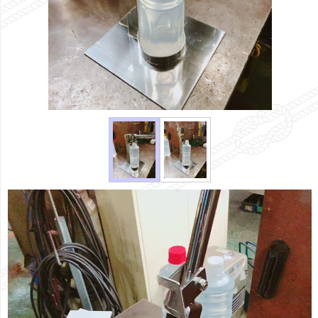
動
画
プ
レ
ー
ヤ
ー