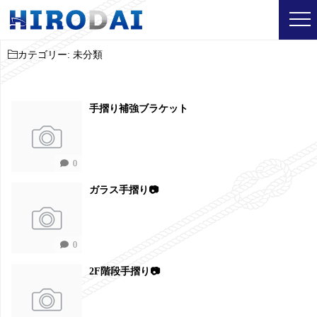
カテゴリー:
未分類
手摺り補強ブラケット
0
ガラス手摺り📷
0
2F階段手摺り📷