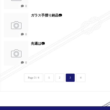
0
ガラス手摺り納品📷
0
先週は📷
0
Page 3 / 4
1
2
3
4